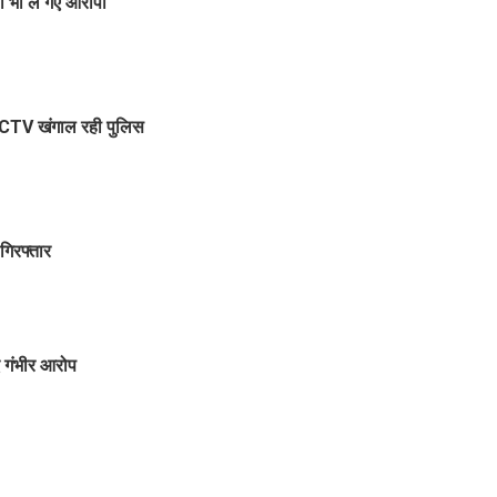
ा भी ले गए आरोपी
 CCTV खंगाल रही पुलिस
 गिरफ्तार
ए गंभीर आरोप