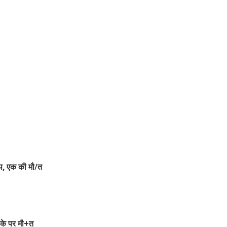
ड़प, एक की मौ/त
ौके पर मौ+त