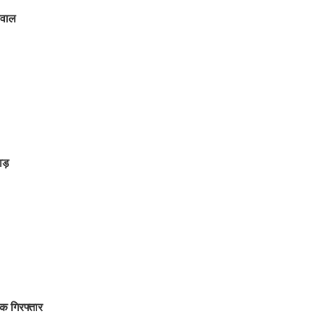
सवाल
ाड़
िक गिरफ्तार